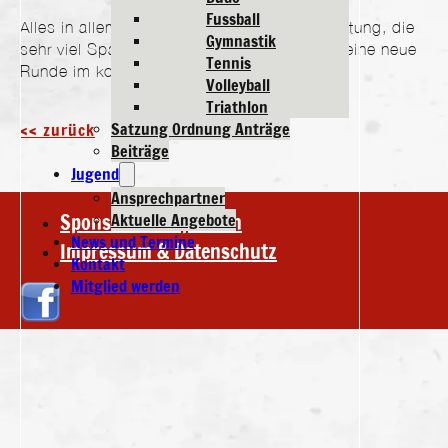
Fussball
Alles in allem eine sehr gelungene Veranstaltung, die
Gymnastik
sehr viel Spaß bereitet hat und die sich auf eine neue
Tennis
Runde im kommenden Jahr freut.
Volleyball
Triathlon
Satzung Ordnung Anträge
<< zurück
Beiträge
Jugend
Ansprechpartner
Sponsoren & Spenden
Aktuelle Angebote
News und Termine
Impressum & Datenschutz
Kontakt
Mitglied werden