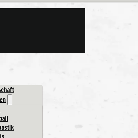
schaft
gen
o
ball
astik
m Budo
is