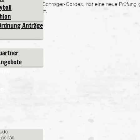
n für Budo, Lydia Schröger-Cordes, hat eine neue Prüfung 
yball
etzt: der Braungurt.
thlon
Ordnung Anträge
partner
Angebote
mine
en
udo
ussball