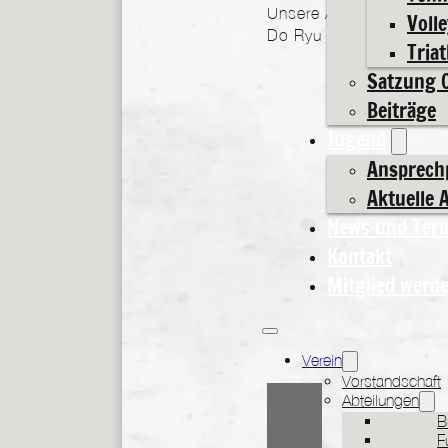
Unsere Ansprechpartneri
Volle
Do Ryu Karate Do. Übers
Tria
Satzung 
Beiträge
Jugend
Ansprech
Aktuelle 
News und Ter
Kontakt
Mitglied werd
Verein
Vorstandschaft
Abteilungen
B
F