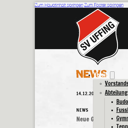
Zum Hauptinhalt springen
Zum Footer springen
NEWS
Verein
Vorstand
Abteilun
14.12.2025
Bud
Fuss
NEWS
Gymn
Neue Gurtfarbe bei
Tenn