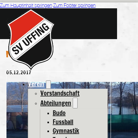
Zum Hauptinhalt springen
Zum Footer springen
NEWS
05.12.2017
Verein
Vorstandschaft
Abteilungen
Budo
Fussball
Gymnastik