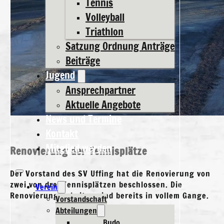
Tennis
Volleyball
Triathlon
Satzung Ordnung Anträge
Beiträge
Jugend
Ansprechpartner
Aktuelle Angebote
News und Termine
Kontakt
Mitglied werden
Renovierung der Tennisplätze
Der Vorstand des SV Uffing hat die Renovierung von
zwei von drei Tennisplätzen beschlossen. Die
Verein
Renovierungsarbeiten sind bereits in vollem Gange.
Vorstandschaft
Abteilungen
Budo