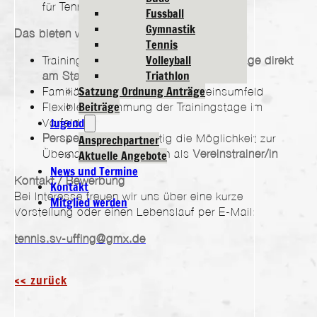
für Tennis
Fussball
Gymnastik
Das bieten wir
Tennis
Volleyball
Training auf einer
attraktiven Tennisanlage direkt
Triathlon
am Staffelsee
Satzung Ordnung Anträge
Familiäres und engagiertes Vereinsumfeld
Beiträge
Flexible Abstimmung der Trainingstage im
Jugend
Vorfeld
Perspektive:
längerfristig die Möglichkeit zur
Ansprechpartner
Übernahme der Position als
Vereinstrainer/in
Aktuelle Angebote
News und Termine
Kontakt / Bewerbung
Kontakt
Bei Interesse freuen wir uns über eine kurze
Mitglied werden
Vorstellung oder einen Lebenslauf per E-Mail:
tennis.sv-uffing@gmx.de
<< zurück