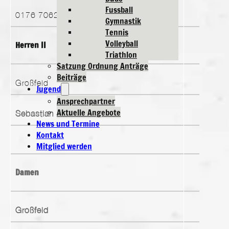
Fussball
0176 7062 9555
Gymnastik
Tennis
Volleyball
Herren II
Triathlon
Satzung Ordnung Anträge
Beiträge
Großfeld
Jugend
Ansprechpartner
Aktuelle Angebote
Sebastian Sauer
News und Termine
Kontakt
Mitglied werden
Damen
Großfeld