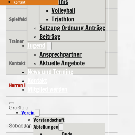
Tennis
Kontakt
Volleyball
Triathlon
Spielfeld
Satzung Ordnung Anträge
Beiträge
Trainer
Jugend
Ansprechpartner
Aktuelle Angebote
Kontakt
News und Termine
Kontakt
Herren I
Mitglied werden
Großfeld
Verein
Vorstandschaft
Sebastian Graf
Abteilungen
Budo