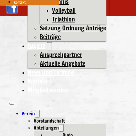
Tennis
Kontakt
Volleyball
Triathlon
Satzung Ordnung Anträge
Beiträge
Jugend
Ansprechpartner
Aktuelle Angebote
News und Termine
Kontakt
Mitglied werden
Verein
Vorstandschaft
Abteilungen
Budo